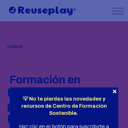
Formación certificada en Reuseplay
Contacto
Área alumnos
CURSOS
Formación en
Economía Circular
💡 No te pierdas las novedades y
para niños con
recursos de Centro de Formación
Sostenible.
Reuseplay
Haz clic en el botón para suscribirte a