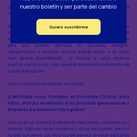
nuestro boletín y ser parte del cambio
¡Cerca de 8000 niños entre 3 y 12 años han disfrutado de
nuestros talleres de economía circular!
Queremos que aprendas nuestro Know-How. Conocerás
Quiero suscribirme
materiales, programa, guiones, estrategias para introducirlo
en el mercado local y todo el entrenamiento que necesitas
para que puedas replicarlo en escuelas, colegios,
campamentos y eventos. ¡Incluso podrás asistir a un taller
real! (previa disponibilidad). Al finalizar el curso recibirás
nuestra certificación. ¡Recuperarás la inversión más pronto de
lo que te imaginas!
Este curso es bonificable por la FUNDAE.
¡Certifícate como formador en Economía Circular para
niños, disfruta enseñando a las próximas generaciones y
empieza ya a aumentar tus ingresos!
Vivimos en un sistema lineal donde fabricamos, consumimos y
tiramos. Algunas veces reusamos y otras reciclamos, pero no
ha sido suficiente. Los recursos del planeta se están agotando