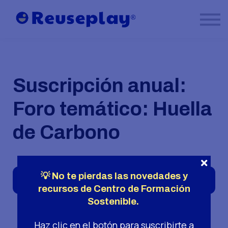
Formación certificada en Reuseplay
Contacto
Área alumnos
Suscripción anual:
Foro temático: Huella
de Carbono
💡 No te pierdas las novedades y
¡Suscríbete ahora!
49 € / 12 meses
recursos de Centro de Formación
Sostenible.
Haz clic en el botón para suscribirte a