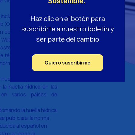
e vida, la huella de agua,
Sostenible.
incluyó el Objetivo de
Haz clic en el botón para
o (ODS Nº 6).
suscribirte a nuestro boletín y
 del agua en iniciativas
ser parte del cambio
 Water CDP, Alliance for
stenibilidad, etc.
me técnico ISO 14073 con
Quiero suscribirme
a norma ISO 14046 para la
 nuevas legislaciones e
 la huella hídrica en las
en varios países de
tomando la huella hídrica
se publicara la norma
aducida al español en
stá creciendo la