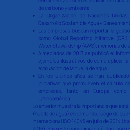
herramientas como el análisis del ciclo d
de carbono y ambiental.
La Organización de Naciones Unidas 
Desarrollo Sostenible Agua y Saneamient
Las empresas buscan reportar la gestión
como Global Reporting Initiative (GRI),
Water Stewardship (AWS), memorias de so
A mediados de 2017 se publicó el infor
ejemplos ilustrativos de cómo aplicar l
evaluación de la huella de agua.
En los últimos años se han publicado
iniciativas que promueven el cálculo de
empresas, tanto en Europa como 
Latinoamérica.
Lo anterior muestra la importancia que está 
(huella de agua) en el mundo, luego de que 
internacional ISO 14046 en julio de 2014 (tr
2016). Bajo este panorama, está claro que e